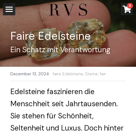
×
0
STORE CATEGORIES
HOME
All Categories
Faire Edelsteine 
LADEN
Ancestral Line
Ein Schatz mit Verantwortung
SCHMUCK
entangled
TRAU- UND VERLOBUNGSRINGE
HOME
December 13, 2024
Fairmined und Fairtrade Gold
·
faire Edelsteine,
Steine,
fair
ALL
TRANSPARENZ
VERLOBUNGSRINGE
wood
Edelsteine faszinieren die 
VERLOBUNGSRING GUIDE
ÜBER UNS
WERKSTATT
Menschheit seit Jahrtausenden. 
water
TRAURINGE
METALLE
BLOG
LISA
Sie stehen für Schönheit, 
impressions
KONFIGURATOR
STEINE
KONTAKT
WORKSHOP
Seltenheit und Luxus. Doch hinter 
knit
FAQs
PRESSE
Search