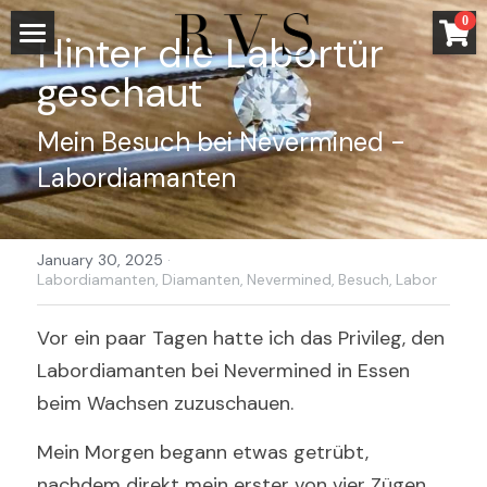
×
0
Hinter die Labortür 
STORE CATEGORIES
HOME
geschaut
All Categories
LADEN
Mein Besuch bei Nevermined - 
Ancestral Line
Labordiamanten 
SCHMUCK
entangled
TRAU- UND VERLOBUNGSRINGE
HOME
January 30, 2025
·
Fairmined und Fairtrade Gold
ALL
TRANSPARENZ
VERLOBUNGSRINGE
Labordiamanten,
Diamanten,
Nevermined,
Besuch,
Labor
wood
VERLOBUNGSRING GUIDE
ÜBER UNS
WERKSTATT
Vor ein paar Tagen hatte ich das Privileg, den 
water
Labordiamanten bei Nevermined in Essen 
TRAURINGE
METALLE
BLOG
LISA
beim Wachsen zuzuschauen. 
impressions
KONFIGURATOR
STEINE
KONTAKT
WORKSHOP
Mein Morgen begann etwas getrübt, 
knit
FAQs
PRESSE
Search
nachdem direkt mein erster von vier Zügen 