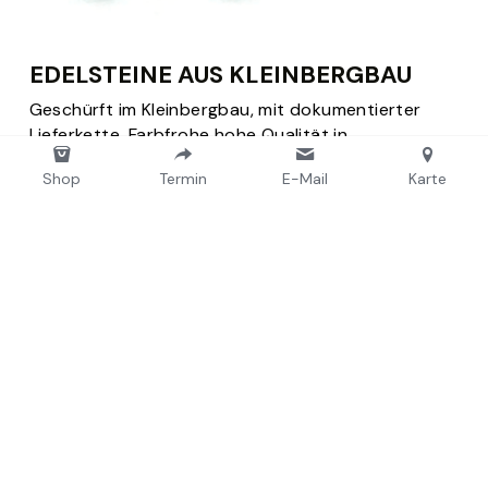
EDELSTEINE AUS KLEINBERGBAU
Geschürft im Kleinbergbau, mit dokumentierter 
Lieferkette. Farbfrohe hohe Qualität in 
verschiedenen Steinen, Farben, Größen und 
Shop
Termin
E-Mail
Karte
Schliffarten.
Was Kund*innen sagen
Google Rezensionen zu 
Trauringen