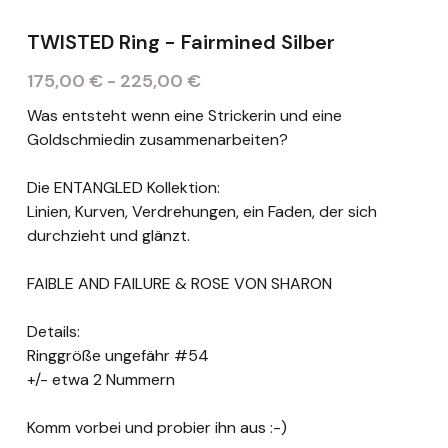
TWISTED Ring - Fairmined Silber
Deutsch
175,00 € - 225,00 €
Deutsch
TERMIN
Was entsteht wenn eine Strickerin und eine
English
Goldschmiedin zusammenarbeiten?
Die ENTANGLED Kollektion:
Linien, Kurven, Verdrehungen, ein Faden, der sich
durchzieht und glänzt.
FAIBLE AND FAILURE & ROSE VON SHARON
Details:
Ringgröße ungefähr #54
+/- etwa 2 Nummern
Komm vorbei und probier ihn aus :-)