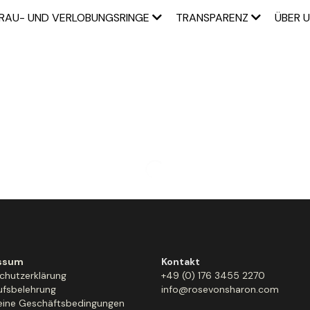
RAU- UND VERLOBUNGSRINGE
TRANSPARENZ
ÜBER 
Flow and Creation Crystal S
25,00 €
100% ethisch gewonnene Steine.
Bergkristall Spitzen (etwa 3 cm)
healing - clarity - transformation
Fluorit (1-2cm)