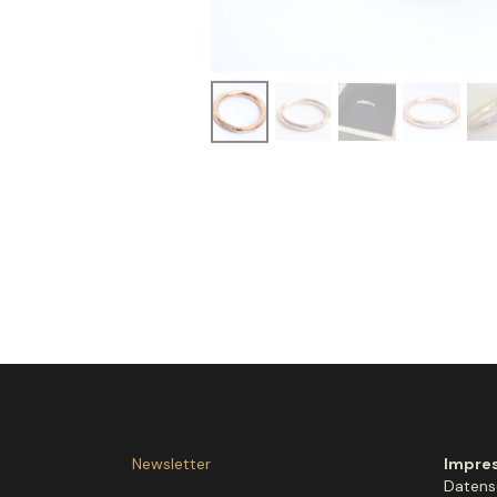
Newsletter
Impre
Datens
Widerr
Allgem